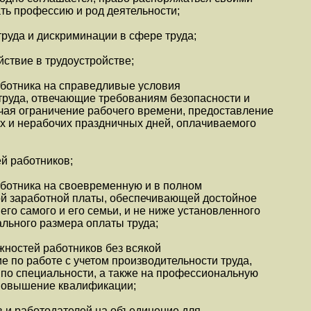
ать профессию и род деятельности;
руда и дискриминации в сфере труда;
йствие в трудоустройстве;
аботника на справедливые условия
я труда, отвечающие требованиям безопасности и
ючая ограничение рабочего времени, предоставление
х и нерабочих праздничных дней, оплачиваемого
й работников;
аботника на своевременную и в полном
й заработной платы, обеспечивающей достойное
его самого и его семьи, и не ниже установленного
ьного размера оплаты труда;
жностей работников без всякой
 по работе с учетом производительности труда,
 по специальности, а также на профессиональную
 повышение квалификации;
в и работодателей на объединение для