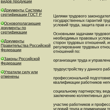
видов продукции
Документы Системы
сертификации ГОСТ Р
Целями трудового законодате
государственных гарантий тру
Основополагающие
условий труда, защита прав и
документы по
сертификации
Основными задачами трудовог
необходимых правовых услови
Документы
сторон трудовых отношений, и
Правительства Российской
регулирование трудовых отно
Федерации
отношений по:
Законы Российской
организации труда и управлен
Федерации
трудоустройству у данного раб
Утратили силу или
отменены
профессиональной подготовке
квалификации работников неп
социальному партнерству, ве
заключению коллективных дог
участию работников и профес
условий труда и применении т