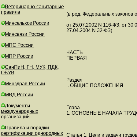
Ветеринарно-санитарные
правила
(в ред. Федеральных законов о
Минсельхоз России
от 25.07.2002 N 116-ФЗ, от 30.
27.04.2004 N 32-ФЗ)
Минсвязи России
МПС России
ЧАСТЬ
МПР России
ПЕРВАЯ
СанПиН, ГН, МУК, ПДК,
ОБУВ
Раздел
Минздрав России
I. ОБЩИЕ ПОЛОЖЕНИЯ
МВД России
Документы
Глава
международных
1. ОСНОВНЫЕ НАЧАЛА ТРУ
организаций
Правила и порядки
сертификации однородных
Статья 1. Цели и задачи трудо