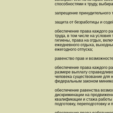
способностями к труду, выбир
запрещение принудительного т
защита от безработицы и соде
обеспечение права каждого р
труда, в том числе на услови
гигиены, права на отдых, вкл
ежедневного отдыха, выходны
ежегодного отпуска;
равенство прав и возможносте
обеспечение права каждого р
размере выплату справедливо
человека существование для н
федеральным законом минимал
обеспечение равенства возмо
дискриминации на продвижение
квалификации и стажа работы
подготовку, переподготовку и
обеспечение права работнико