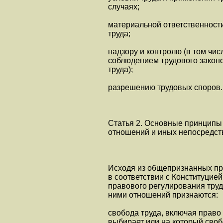
случаях;
материальной ответственности
труда;
надзору и контролю (в том чи
соблюдением трудового законо
труда);
разрешению трудовых споров.
Статья 2. Основные принципы
отношений и иных непосредст
Исходя из общепризнанных пр
в соответствии с Конституци
правового регулирования тру
ними отношений признаются:
свобода труда, включая право
выбирает или на который сво