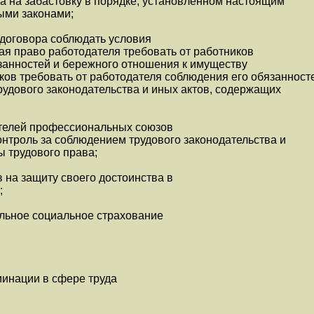
ва на забастовку в порядке, установленном настоящим
ыми законами;
 договора соблюдать условия
ая право работодателя требовать от работников
занностей и бережного отношения к имуществу
ков требовать от работодателя соблюдения его обязанност
рудового законодательства и иных актов, содержащих
телей профессиональных союзов
нтроль за соблюдением трудового законодательства и
 трудового права;
 на защиту своего достоинства в
;
ельное социальное страхование
минации в сфере труда