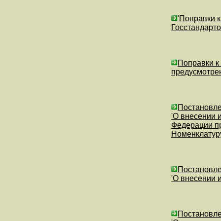
'Поправки к
Госстандарт
Поправки к
предусмотрен
Постановлен
'О внесении 
Федерации пр
Номенклатур
Постановлен
'О внесении 
Постановлен