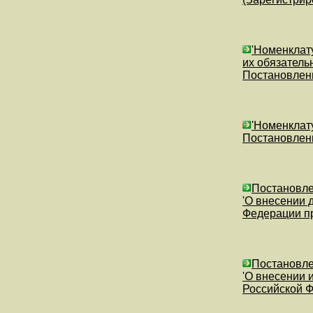
'Номенклат
их обязатель
Постановлени
'Номенклат
Постановлени
Постановле
'О внесении 
Федерации пр
Постановлен
'О внесении 
Российской 