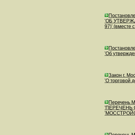
Постановлен
'ОБ УТВЕРЖ
97)' (вмес
Постановлен
'Об утвержде
Закон г. Мо
'О торговой 
Перечень М
'ПЕРЕЧЕНЬ
'МОССТРОЙ
Перечень М