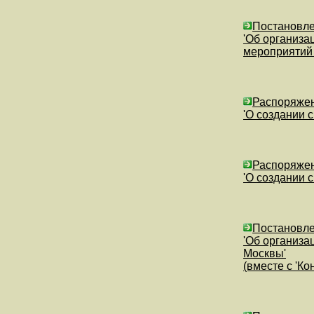
Постановле
'Об организа
мероприятий 
Распоряжен
'О создании 
Распоряжен
'О создании 
Постановле
'Об организа
Москвы'
(вместе с 'К