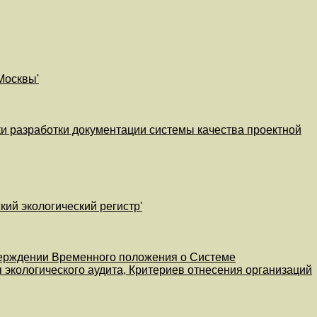
Москвы'
ки разработки документации системы качества проектной
ий экологический регистр'
тверждении Временного положения о Системе
 экологического аудита, Критериев отнесения организаций