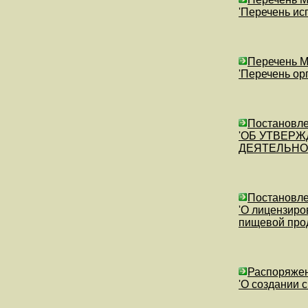
'Перечень ис
Перечень М
'Перечень ор
Постановле
'ОБ УТВЕР
ДЕЯТЕЛЬНО
Постановле
'О лицензиро
пищевой про
Распоряжен
'О создании 