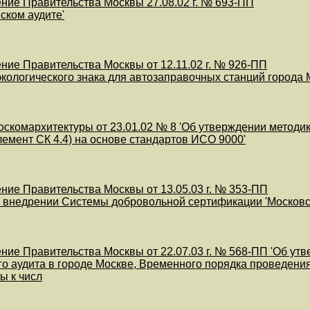
ние Правительства Москвы 27.08.02 г. № 693-ПП
ском аудите'
ние Правительства Москвы от 12.11.02 г. № 926-ПП
экологического знака для автозаправочных станций города 
оскомархитектуры от 23.01.02 № 8 'Об утверждении методи
лемент СК 4.4) на основе стандартов ИСО 9000'
ние Правительства Москвы от 13.05.03 г. № 353-ПП
и внедрении Системы добровольной сертификации 'Московск
ние Правительства Москвы от 22.07.03 г. № 568-ПП 'Об у
го аудита в городе Москве, Временного порядка проведения
ы к числ