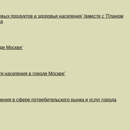
вых продуктов и здоровья населения' (вместе с 'Планом
па
де Москве'
ти населения в городе Москве'
ения в сфере потребительского рынка и услуг города