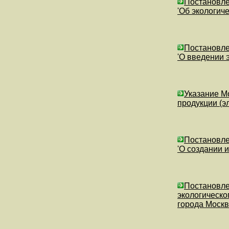
Постановле
'Об экологиче
Постановле
'О введении 
Указание М
продукции (э
Постановле
'О создании 
Постановле
экологическо
города Москв