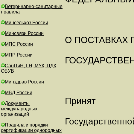
Ветеринарно-санитарные
правила
Минсельхоз России
Минсвязи России
О ПОСТАВКАХ
МПС России
МПР России
ГОСУДАРСТВЕ
СанПиН, ГН, МУК, ПДК,
ОБУВ
Минздрав России
МВД России
Принят
Документы
международных
организаций
Государственно
Правила и порядки
сертификации однородных