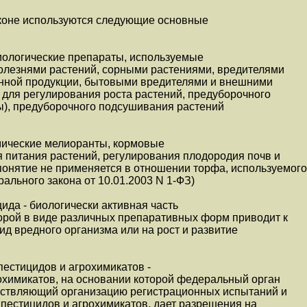
коне используются следующие основные
иологические препараты, используемые
болезнями растений, сорными растениями, вредителями
нной продукции, бытовыми вредителями и внешними
 для регулирования роста растений, предуборочного
ы), предуборочного подсушивания растений
имические мелиоранты, кормовые
 питания растений, регулирования плодородия почв и
понятие не применяется в отношении торфа, используемого
рального закона от 10.01.2003 N 1-ФЗ)
да - биологически активная часть
орой в виде различных препаративных форм приводит к
ид вредного организма или на рост и развитие
пестицидов и агрохимикатов -
охимикатов, на основании которой федеральный орган
ествляющий организацию регистрационных испытаний и
пестицидов и агрохимикатов, дает разрешения на