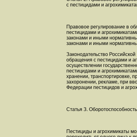
с пестицидами и агрохимикат
Правовое регулирование в об
пестицидами и агрохимикатам
законами и иными нормативны
законами и иными нормативны
Законодательство Российской
обращения с пестицидами и а
осуществлении государственн
пестицидами и агрохимикатами
хранении, транспортировке, п
захоронении, рекламе, при вв
Федерации пестицидов и агро
Статья З. Оборотоспособность
Пестициды и агрохимикаты мо
переходить от одного лица к 