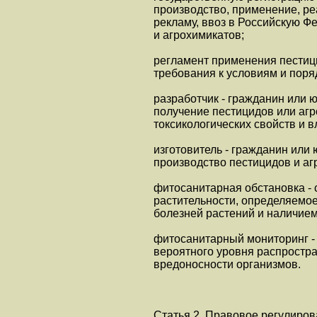
производство, применение, ре
рекламу, ввоз в Российскую Ф
и агрохимикатов;
регламент применения пестици
требования к условиям и поря
разработчик - гражданин или
получение пестицидов или агр
токсикологических свойств и 
изготовитель - гражданин или
производство пестицидов и аг
фитосанитарная обстановка - 
растительности, определяемо
болезней растений и наличием
фитосанитарный мониторинг -
вероятного уровня распростра
вредоносности организмов.
Статья 2. Правовое регулиров