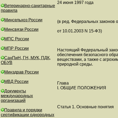
24 июня 1997 года
Ветеринарно-санитарные
правила
Минсельхоз России
(в ред. Федеральных законов о
Минсвязи России
от 10.01.2003 N 15-ФЗ)
МПС России
МПР России
Настоящий Федеральный зако
обеспечения безопасного обра
СанПиН, ГН, МУК, ПДК,
веществами, а также с агрох
ОБУВ
природной среды.
Минздрав России
МВД России
Глава
I. ОБЩИЕ ПОЛОЖЕНИЯ
Документы
международных
организаций
Статья 1. Основные понятия
Правила и порядки
сертификации однородных