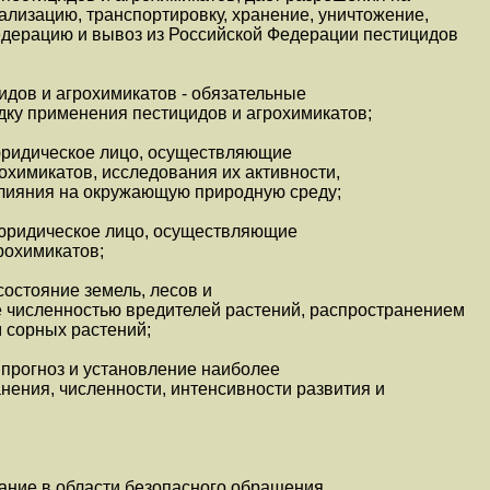
ализацию, транспортировку, хранение, уничтожение,
едерацию и вывоз из Российской Федерации пестицидов
дов и агрохимикатов - обязательные
дку применения пестицидов и агрохимикатов;
 юридическое лицо, осуществляющие
охимикатов, исследования их активности,
влияния на окружающую природную среду;
 юридическое лицо, осуществляющие
рохимикатов;
состояние земель, лесов и
е численностью вредителей растений, распространением
 сорных растений;
 прогноз и установление наиболее
нения, численности, интенсивности развития и
ание в области безопасного обращения