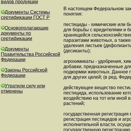
видов продукции
В настоящем Федеральном за
Документы Системы
понятия:
сертификации ГОСТ Р
пестициды - химические или б
Основополагающие
для борьбы с вредителями и 
документы по
хранящейся сельскохозяйстве
сертификации
паразитами животных, а также
удаления листьев (дефолиант
Документы
(десиканты);
Правительства Российской
Федерации
агрохимикаты - удобрения, х
добавки, предназначенные для
Законы Российской
подкормки животных. Данное 
Федерации
для других целей; (в ред. Феде
Утратили силу или
действующее вещество пестици
отменены
пестицида, использование кот
воздействию на тот или иной в
растений;
государственная регистрация 
регистрация пестицидов и агр
исполнительной власти, осущ
государственную регистрацию 