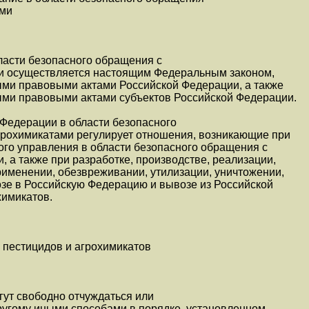
ами
ласти безопасного обращения с
и осуществляется настоящим Федеральным законом,
ми правовыми актами Российской Федерации, а также
ми правовыми актами субъектов Российской Федерации.
 Федерации в области безопасного
грохимикатами регулирует отношения, возникающие при
ого управления в области безопасного обращения с
, а также при разработке, производстве, реализации,
рименении, обезвреживании, утилизации, уничтожении,
озе в Российскую Федерацию и вывозе из Российской
химикатов.
 пестицидов и агрохимикатов
гут свободно отчуждаться или
другому иными способами в порядке, установленном