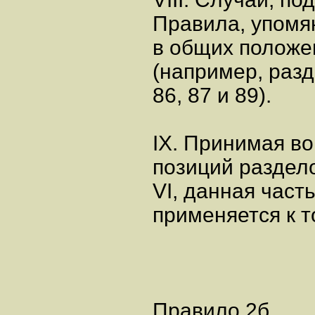
Правила, упомя
в общих положе
(например, разд
86, 87 и 89).
IX. Принимая в
позиций раздело
VI, данная част
применяется к т
Правило 2б