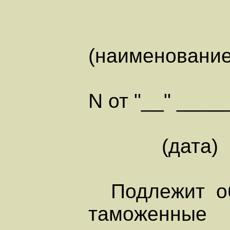
(наименование
N от "__" ____
(дата)
Подлежит обя
таможенные