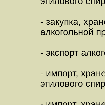
этилового спир
- закупка, хра
алкогольной п
- экспорт алко
- импорт, хран
этилового спир
- импорт, хран