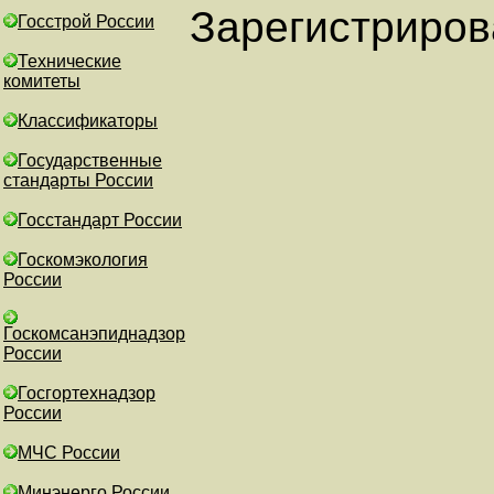
Зарегистриров
Госстрой России
Технические
комитеты
Классификаторы
Государственные
стандарты России
Госстандарт России
Госкомэкология
России
Госкомсанэпиднадзор
России
Госгортехнадзор
России
МЧС России
Минэнерго России