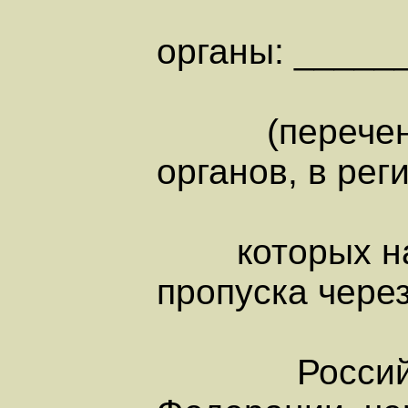
органы: ____
(перечень 
органов, в рег
которых нах
пропуска чере
Российс