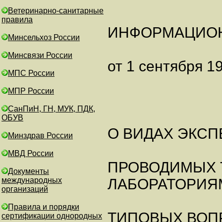
Ветеринарно-санитарные
правила
ИНФОРМАЦИО
Минсельхоз России
Минсвязи России
от 1 сентября 19
МПС России
МПР России
СанПиН, ГН, МУК, ПДК,
ОБУВ
О ВИДАХ ЭКСП
Минздрав России
МВД России
ПРОВОДИМЫХ
Документы
международных
ЛАБОРАТОРИЯМ
организаций
Правила и порядки
ТИПОВЫХ ВОП
сертификации однородных