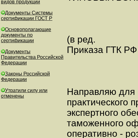
видов продукции
Документы Системы
сертификации ГОСТ Р
Основополагающие
документы по
(в ред.
сертификации
Приказа ГТК РФ 
Документы
Правительства Российской
Федерации
Законы Российской
Федерации
Направляю для
Утратили силу или
отменены
практического 
экспертного об
таможенного оф
оперативно - р