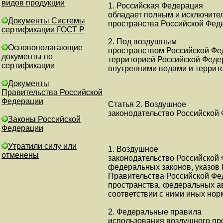
видов продукции
1. Российская Федерация
обладает полным и исключите
Документы Системы
пространства Российской Фед
сертификации ГОСТ Р
2. Под воздушным
Основополагающие
пространством Российской Фе
документы по
территорией Российской Федер
сертификации
внутренними водами и террит
Документы
Правительства Российской
Федерации
Статья 2. Воздушное
законодательство Российской
Законы Российской
Федерации
Утратили силу или
1. Воздушное
отменены
законодательство Российской 
федеральных законов, указов
Правительства Российской Фе
пространства, федеральных а
соответствии с ними иных но
2. Федеральные правила
использования воздушного пр