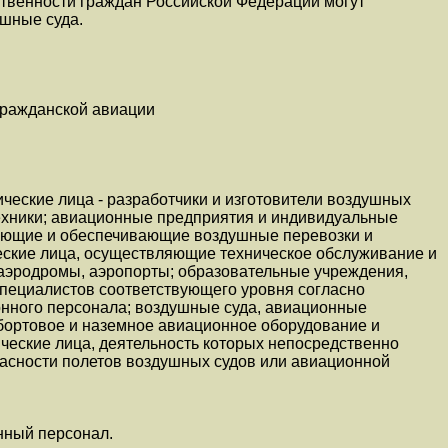
ственности граждан Российской Федерации могут
ушные суда.
гражданской авиации
еские лица - разработчики и изготовители воздушных
техники; авиационные предприятия и индивидуальные
яющие и обеспечивающие воздушные перевозки и
ские лица, осуществляющие техническое обслуживание и
 аэродромы, аэропорты; образовательные учреждения,
пециалистов соответствующего уровня согласно
нного персонала; воздушные суда, авиационные
 бортовое и наземное авиационное оборудование и
ические лица, деятельность которых непосредственно
пасности полетов воздушных судов или авиационной
нный персонал.