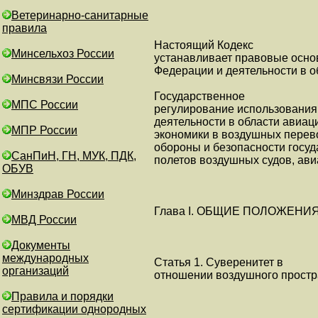
Ветеринарно-санитарные
правила
Настоящий Кодекс
Минсельхоз России
устанавливает правовые осно
Федерации и деятельности в о
Минсвязи России
Государственное
МПС России
регулирование использования
деятельности в области авиац
МПР России
экономики в воздушных перево
обороны и безопасности госуд
СанПиН, ГН, МУК, ПДК,
полетов воздушных судов, ави
ОБУВ
Минздрав России
Глава I. ОБЩИЕ ПОЛОЖЕНИ
МВД России
Документы
международных
Статья 1. Суверенитет в
организаций
отношении воздушного простр
Правила и порядки
сертификации однородных