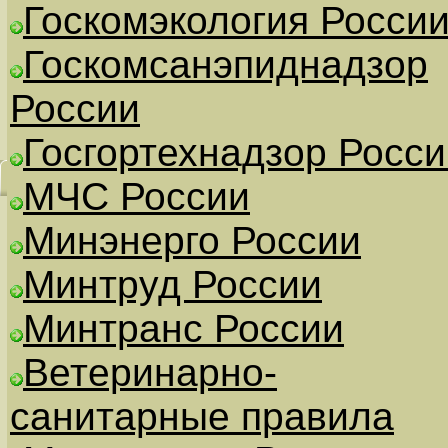
Госкомэкология Росси
Госкомсанэпиднадзор
России
Госгортехнадзор Росси
МЧС России
Минэнерго России
Минтруд России
Минтранс России
Ветеринарно-
санитарные правила