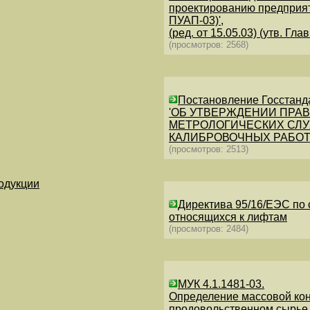
проектированию предприя
ПУАП-03)',
(ред. от 15.05.03) (утв. 
(просмотров: 2568)
Постановление Госстанда
'ОБ УТВЕРЖДЕНИИ ПРА
МЕТРОЛОГИЧЕСКИХ СЛУ
КАЛИБРОВОЧНЫХ РАБОТ' (З
(просмотров: 2513)
одукции
Директива 95/16/ЕЭС по 
относящихся к лифтам
(просмотров: 2484)
МУК 4.1.1481-03.
Определение массовой кон
продовольственном сырье,