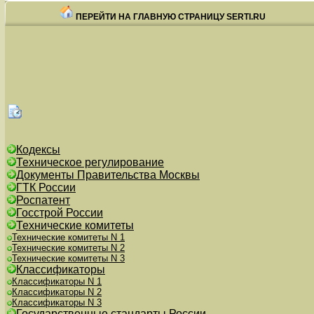
ПЕРЕЙТИ НА ГЛАВНУЮ СТРАНИЦУ SERTI.RU
Кодексы
Техническое регулирование
Документы Правительства Москвы
ГТК России
Роспатент
Госстрой России
Технические комитеты
Технические комитеты N 1
Технические комитеты N 2
Технические комитеты N 3
Классификаторы
Классификаторы N 1
Классификаторы N 2
Классификаторы N 3
Государственные стандарты России