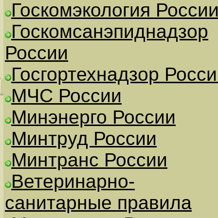
Госкомэкология Росси
Госкомсанэпиднадзор
России
Госгортехнадзор Росси
МЧС России
Минэнерго России
Минтруд России
Минтранс России
Ветеринарно-
санитарные правила