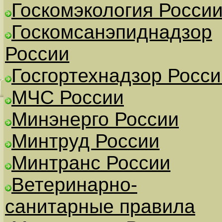
Госкомэкология Росси
Госкомсанэпиднадзор
России
Госгортехнадзор Росси
МЧС России
Минэнерго России
Минтруд России
Минтранс России
Ветеринарно-
санитарные правила