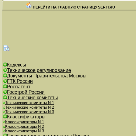
ПЕРЕЙТИ НА ГЛАВНУЮ СТРАНИЦУ SERTI.RU
Кодексы
Техническое регулирование
Документы Правительства Москвы
ГТК России
Роспатент
Госстрой России
Технические комитеты
Технические комитеты N 1
Технические комитеты N 2
Технические комитеты N 3
Классификаторы
Классификаторы N 1
Классификаторы N 2
Классификаторы N 3
Государственные стандарты России