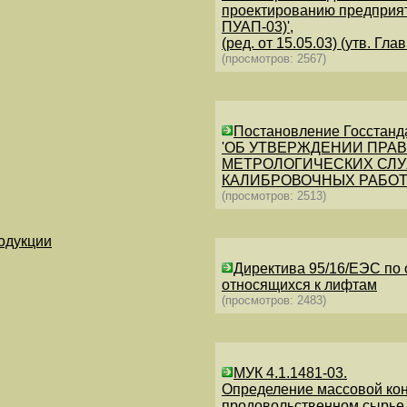
проектированию предприя
ПУАП-03)',
(ред. от 15.05.03) (утв. 
(просмотров: 2567)
Постановление Госстанда
'ОБ УТВЕРЖДЕНИИ ПРА
МЕТРОЛОГИЧЕСКИХ СЛУ
КАЛИБРОВОЧНЫХ РАБОТ' (З
(просмотров: 2513)
одукции
Директива 95/16/ЕЭС по 
относящихся к лифтам
(просмотров: 2483)
МУК 4.1.1481-03.
Определение массовой кон
продовольственном сырье,