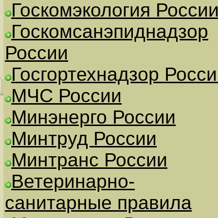
Госкомэкология Росси
Госкомсанэпиднадзор
России
Госгортехнадзор Росси
МЧС России
Минэнерго России
Минтруд России
Минтранс России
Ветеринарно-
санитарные правила