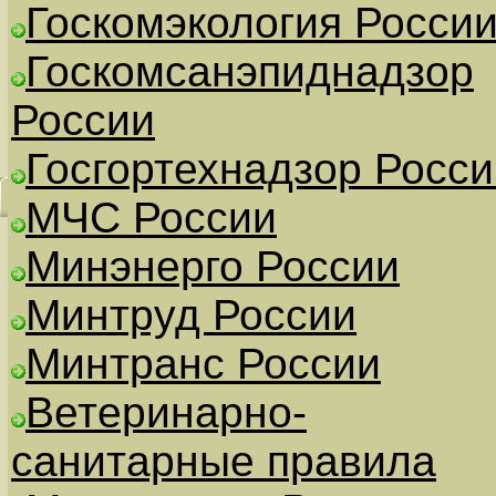
Госкомэкология Росси
Госкомсанэпиднадзор
России
Госгортехнадзор Росси
МЧС России
Минэнерго России
Минтруд России
Минтранс России
Ветеринарно-
санитарные правила